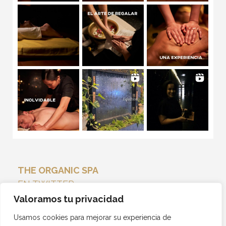
THE ORGANIC SPA
EN TWITTER
Tweets por el @THEORGANICSPA_.
Valoramos tu privacidad
Usamos cookies para mejorar su experiencia de