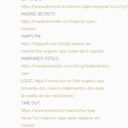
https://www.elmundo.es/album/viajes/espana/2021/0
MADRID SECRETO:
https://madridsecreto.co/mejores-spas-
madrid/
HAPPY FM:
https://happyfm.es/moda/verano-en-
madrid-the-organic-spa-cuida-de-ti-249118/
MARKANDO ESTILO:
https://markandoestilo.com/blog/tratamientos-
zen/
LOOC:
https://www.looc.es/the-organic-spa-
presenta-dos-nuevos-tratamientos-zen-para-
la-vuelta-de-las-vacaciones/
TIME OUT:
https://www.timeout.es/madrid/es/que-
hacer/los-mejores-spas-para-relajarse-en-
madrid