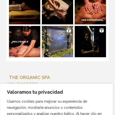
THE ORGANIC SPA
EN TWITTER
Tweets por el @THEORGANICSPA_.
Valoramos tu privacidad
Usamos cookies para mejorar su experiencia de
navegación, mostrarle anuncios o contenidos
personalizados y analizar nuestro tráfico. Al hacer clic en