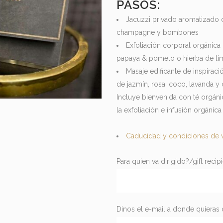
PASOS:
Jacuzzi privado aromatizado 
champagne y bombones
Exfoliación corporal orgánic
papaya & pomelo o hierba de l
Masaje edificante de inspirac
de jazmín, rosa, coco, lavanda y 
Incluye bienvenida con té orgánic
la exfoliación e infusión orgánica
Caducidad y condiciones de 
Para quien va dirigido?/gift recip
Dinos el e-mail a donde quieras 