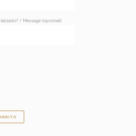
onalizado? / Message
(opcional)
CARRITO