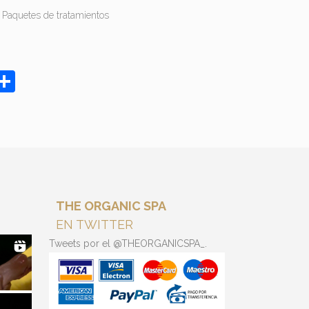
Paquetes de tratamientos
App
il
interest
Compartir
THE ORGANIC SPA
EN TWITTER
Tweets por el @THEORGANICSPA_.