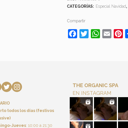
CATEGORÍAS:
Especial Navidad
,
Compartir
Facebook
Twitter
Whats
Ema
P
THE ORGANIC SPA
EN INSTAGRAM
ARIO
rto todos los días (festivos
usive)
ingo-Jueves
: 10:00 a 21:30