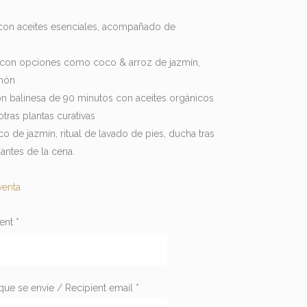
con aceites esenciales, acompañado de
a con opciones como coco & arroz de jazmín,
imón
ión balinesa de 90 minutos con aceites orgánicos
otras plantas curativas
o de jazmín, ritual de lavado de pies, ducha tras
 antes de la cena.
venta
ient
*
que se envíe / Recipient email
*