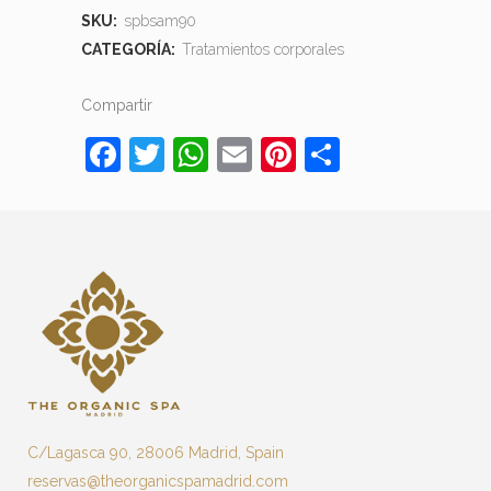
SKU:
spbsam90
CATEGORÍA:
Tratamientos corporales
Compartir
Facebook
Twitter
WhatsApp
Email
Pinterest
Comparti
C/Lagasca 90, 28006 Madrid, Spain
reservas@theorganicspamadrid.com